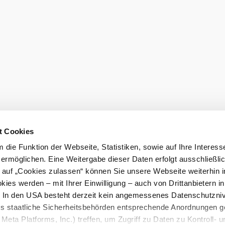
Newsletter 
eiter.
Gutscheine b
t Cookies
die Funktion der Webseite, Statistiken, sowie auf Ihre Interess
lärung
LEADER-Projekte
 ermöglichen. Eine Weitergabe dieser Daten erfolgt ausschließli
k auf „Cookies zulassen“ können Sie unsere Webseite weiterhin i
ies werden – mit Ihrer Einwilligung – auch von Drittanbietern i
. In den USA besteht derzeit kein angemessenes Datenschutzniv
ss staatliche Sicherheitsbehörden entsprechende Anordnungen 
Meta Platforms, Inc.) treffen, um Zugriff zu Daten zu Kontroll- u