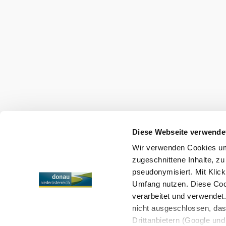
Urlaubsservice
Haben Sie Fragen? Wir helfen Ihnen gerne w
+43 2713 3006060
urlaub@donau.com
Diese Webseite verwende
B2B
Presse
Medienarchiv
Wir verwenden Cookies um 
Impressum
Datenschutz
Barrierefreiheitserk
zugeschnittene Inhalte, zu
pseudonymisiert. Mit Klic
Umfang nutzen. Diese Cook
verarbeitet und verwendet
Copyright © Donau Niederösterreich Tourismus GmbH
nicht ausgeschlossen, da
Drittanbietern (Google und 