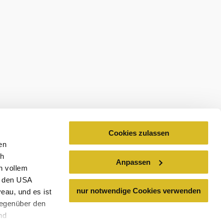
abonnieren
Prospekte bestellen
estellen
Cookies zulassen
en
ch
Anpassen
n vollem
n den USA
nur notwendige Cookies verwenden
eau, und es ist
gegenüber den
nd