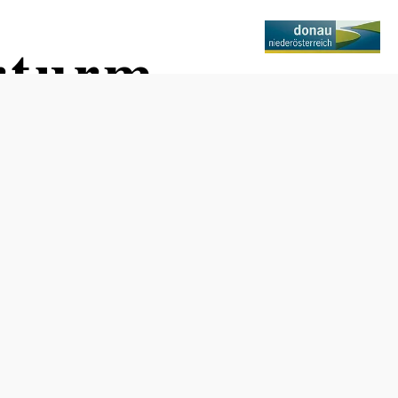
rturm
Öffnungszeiten
von Mai bis Oktober, Samstag von 10–12 Uhr sowie nach
telefonischer Vereinbarung:
Stadtgemeinde Pöchlarn: Tel.: +43(0)664/482 10 90