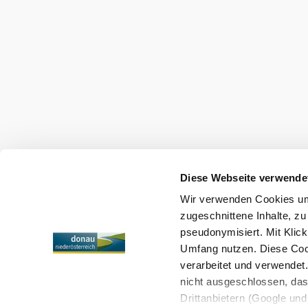
null
Urlaubsservice
Haben Sie Fragen? Wir helfen Ihnen gerne w
+43 2713 3006060
urlaub@donau.com
Diese Webseite verwende
B2B
Presse
Medienarchiv
Wir verwenden Cookies um 
Impressum
Datenschutz
Barrierefreiheitserk
zugeschnittene Inhalte, zu
pseudonymisiert. Mit Klic
Umfang nutzen. Diese Cook
verarbeitet und verwendet
Copyright © Donau Niederösterreich Tourismus GmbH
nicht ausgeschlossen, da
Drittanbietern (Google und 