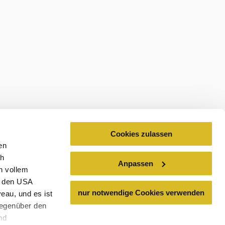
abonnieren
Prospekte bestellen
estellen
Cookies zulassen
en
ch
Anpassen
n vollem
n den USA
nur notwendige Cookies verwenden
eau, und es ist
gegenüber den
nd