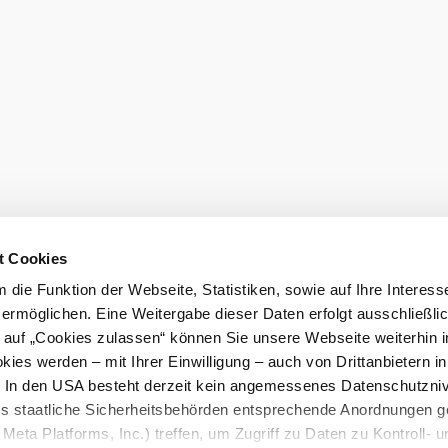
Newsletter 
eiter.
Gutscheine b
t Cookies
die Funktion der Webseite, Statistiken, sowie auf Ihre Interess
lärung
LEADER-Projekte
 ermöglichen. Eine Weitergabe dieser Daten erfolgt ausschließli
k auf „Cookies zulassen“ können Sie unsere Webseite weiterhin i
ies werden – mit Ihrer Einwilligung – auch von Drittanbietern i
. In den USA besteht derzeit kein angemessenes Datenschutzniv
ss staatliche Sicherheitsbehörden entsprechende Anordnungen 
Meta Platforms, Inc.) treffen, um Zugriff zu Daten zu Kontroll- u