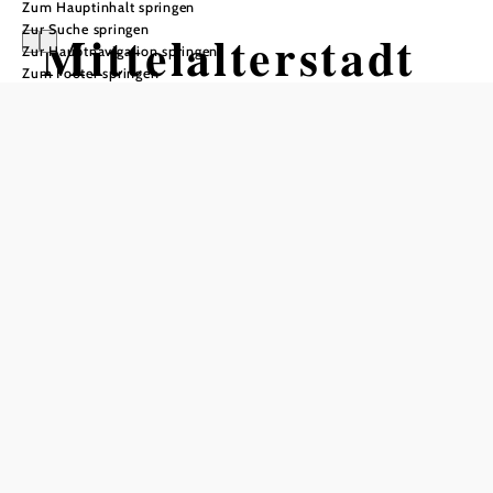
Zum Hauptinhalt springen
Zur Suche springen
Mittelalterstadt
Zur Hauptnavigation springen
Zum Footer springen
Hainburg
Öffnungszeiten
vom 01.04.2026 bis zum 31.10.2026
Montag
10:00 - 12:30 Uhr
15:30 - 18:00 Uhr
Dienstag
10:00 - 12:30 Uhr
15:30 - 18:00 Uhr
Mittwoch
10:00 - 12:30 Uhr
15:30 - 18:00 Uhr
Donnerstag
10:00 - 12:30 Uhr
15:30 - 18:00 Uhr