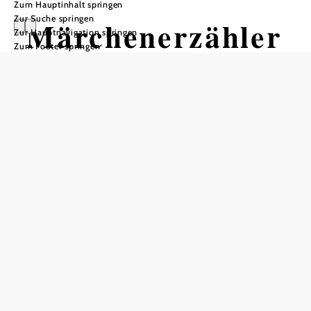
Zum Hauptinhalt springen
Zur Suche springen
Märchenerzähler
Zur Hauptnavigation springen
Zum Footer springen
in Dena Seidl
In Merkliste speichern
Dena Seidl verwebt Märchen mit den Wünschen des
Publikums!
Märchen mit den Wünschen des Publikums zu verweben
und auf die Gegebenheiten der Umwelt zu reagieren, das
zeigt Dena Seidl in Schulen, Kindergärten und
Kindergruppen, Firmen & Vereinen. Sie bietet
Märchenwanderungen an und ist auf Mittelaltermärkten,
bei Seminaren, Workshops und auch auf privaten Festen.