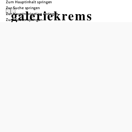
Zum Hauptinhalt springen
Zur Suche springen
galeriekrems
Zur Hauptnavigation springen
Zum Footer springen
Öffnungszeiten
24. März bis 15. November 2023 täglich von 10.00 bis
18.00 Uhr, letzter Einlass: 17.00 Uhr
In Merkliste speichern
Die galeriekrems (früher: Bibliotheksgalerie) bietet an der
Schnittstelle zwischen Stadtbücherei und museumkrems
eine Plattform für zeitgenössische Kunst.
Kunstschaffenden unterschiedlicher Sparten wird hier die