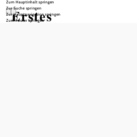
Zum Hauptinhalt springen
Zur Suche springen
Erstes
Zur Hauptnavigation springen
Zum Footer springen
Österreichisches
Tischlereimuseu
m
Öffnungszeiten
Besichtigung gegen telefonische Voranmeldung unter
+43(0)664/482 10 90