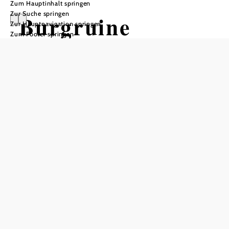
Zum Hauptinhalt springen
Zur Suche springen
Burgruine
Zur Hauptnavigation springen
Zum Footer springen
Senftenberg
Öffnungszeiten
Ganzjährig bei freiem Eintritt geöffnet!
In Merkliste speichern
Die mächtige Ruine Senftenberg, die auf hohem Fels den
gleichnamigen Markt überragt, prägt mit ihrem Aussehen
das Kremstal.