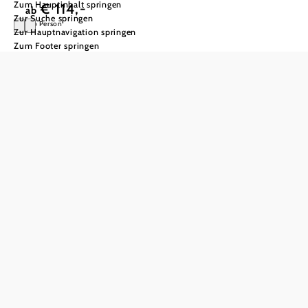
Zum Hauptinhalt springen
€ 114,-
ab
Zur Suche springen
pro Person
Zur Hauptnavigation springen
Zum Footer springen
Donau Triple-
Wagram
Im Angebot
inkludiert:
- Vorspeise,
Hauptgang und
Dessert – jeweils in
einem anderen Betrieb
- Zu jedem Gang ein
korrespondierendes