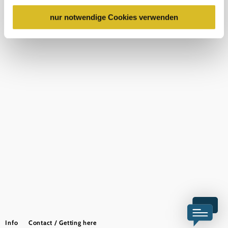
USA keine geeigneten Garantien für den Schutz
personenbezogener Daten gewährt. Wir leiten nur Ihre IP-
nur notwendige Cookies verwenden
media archive
Adresse (in gekürzter Form, sodass keine eindeutige
Legal notice
data protection
Accessibility statement
Zuordnung möglich ist) sowie technische Informationen
wie Browser, Internetanbieter, Endgerät und
Bildschirmauflösung an Google bzw. Meta weiter. Weitere
Details betreffend Cookies und einer möglichen späteren
Deaktivierung finden Sie in
unserer
Datenschutzerklärung
.
Copyright © Donau Niederösterreich Tourismus GmbH
Info
Contact / Getting here