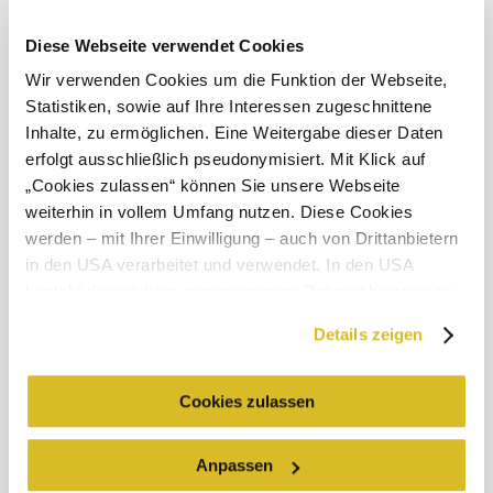
Wind speed
2,9 km/h
Diese Webseite verwendet Cookies
Discover the area
Wir verwenden Cookies um die Funktion der Webseite,
Statistiken, sowie auf Ihre Interessen zugeschnittene
Attractions, hotels, tours &amp; more
Inhalte, zu ermöglichen. Eine Weitergabe dieser Daten
erfolgt ausschließlich pseudonymisiert. Mit Klick auf
Search
10 km
20 km
radius
„Cookies zulassen“ können Sie unsere Webseite
weiterhin in vollem Umfang nutzen. Diese Cookies
werden – mit Ihrer Einwilligung – auch von Drittanbietern
in den USA verarbeitet und verwendet. In den USA
besteht derzeit kein angemessenes Datenschutzniveau,
und es ist nicht ausgeschlossen, dass staatliche
Details zeigen
Holiday service
Sicherheitsbehörden entsprechende Anordnungen
Do you have any questions? We are happy to help.
gegenüber den Drittanbietern (Google und Meta
+43 2713 3006060
Platforms, Inc.) treffen, um Zugriff zu Daten zu Kontroll-
Cookies zulassen
urlaub@donau.com
und Überwachungszwecken zu erhalten. Dagegen gibt es
keine wirksamen Rechtsbehelfe und
Anpassen
Rechtsschutzmöglichkeiten. Zudem werden von den
Order brochures