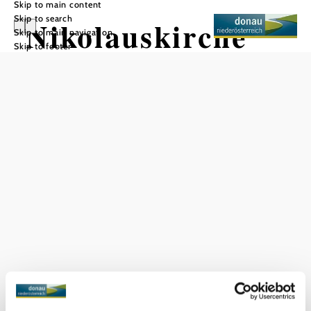
Skip to main content
Skip to search
Nikolauskirche
Skip to main navigation
Skip to footer
Ardagger Markt
Add to favorites
Current weather in Ardagger Markt
Today, 07.08.2026
20° to 30°
Light rain
Wind speed
1,9 km/h
Tomorrow, 08.08.2026
21° to 30°
Light rain