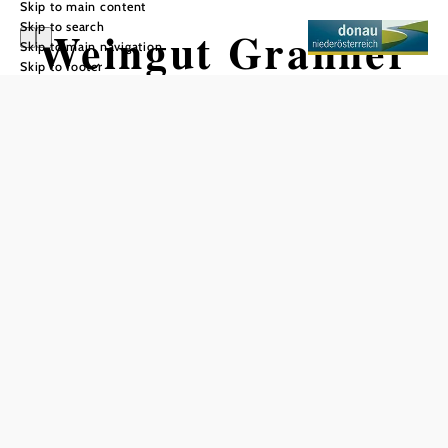
Skip to main content
Skip to search
Weingut Granner
Skip to main navigation
Skip to footer
Add to favorites
The Granner winery is an unforgettable experience for
wine lovers. Here you can not only taste exquisite wines,
but also spend a vacation amidst the picturesque vineyards.
The accommodation offers an extended breakfast, which is
served in a cozy breakfast room. For added convenience, a
fridge is available to guests.
The winery's terrace offers breathtaking views of the
surrounding vineyards and is the perfect place to spend a
relaxing day. In addition, the Granner Winery offers bottled
wine sales, giving guests the opportunity to take their
favorite wines home with them.
A visit to the Granner winery is a unique opportunity to
experience Austrian wine culture up close.