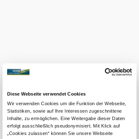
Payment
options
Mastercard
Visa
Debit card
More to discover
Weingut Granner
Accommodation
Discover more
Current weather in Oberloiben
Diese Webseite verwendet Cookies
Wir verwenden Cookies um die Funktion der Webseite,
Statistiken, sowie auf Ihre Interessen zugeschnittene
Today, 06.08.2026
24° to 26°
Inhalte, zu ermöglichen. Eine Weitergabe dieser Daten
Cloudy
erfolgt ausschließlich pseudonymisiert. Mit Klick auf
Wind speed
1,5 km/h
„Cookies zulassen“ können Sie unsere Webseite