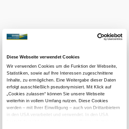
Možnosti
platby
Mastercard
Visa
Debetní karta
Co dalšího u nás najdete
Diese Webseite verwendet Cookies
Weingut Granner
Wir verwenden Cookies um die Funktion der Webseite,
Ubytování
Statistiken, sowie auf Ihre Interessen zugeschnittene
Zjistit více
Inhalte, zu ermöglichen. Eine Weitergabe dieser Daten
erfolgt ausschließlich pseudonymisiert. Mit Klick auf
„Cookies zulassen“ können Sie unsere Webseite
weiterhin in vollem Umfang nutzen. Diese Cookies
werden – mit Ihrer Einwilligung – auch von Drittanbietern
Objevování okolí
in den USA verarbeitet und verwendet. In den USA
besteht derzeit kein angemessenes Datenschutzniveau,
Výlety, hotely, trasy a další
und es ist nicht ausgeschlossen, dass staatliche