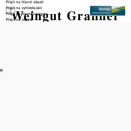
Přejít na hlavní obsah
Přejít na vyhledávání
Weingut Granner
Přejít na hlavní navigaci
Přejít na zápatí
Uložit do oblíbených
Vinařství Granner je pro milovníky vína
nezapomenutelným zážitkem. Můžete zde nejen ochutnat
vynikající vína, ale také strávit dovolenou uprostřed
au
malebných vinic. Ubytování nabízí rozšířenou snídani,
která se podává v útulné snídaňové místnosti. Pro větší
pohodlí je hostům k dispozici lednice.
Terasa vinařství nabízí úchvatný výhled na okolní vinice a
je ideálním místem pro strávení odpočinkového dne.
Vinařství Granner navíc nabízí prodej lahvového vína,
takže si hosté mohou svá oblíbená vína odnést domů.
Návštěva vinařství Granner je jedinečnou příležitostí
poznat rakouskou vinařskou kulturu zblízka.