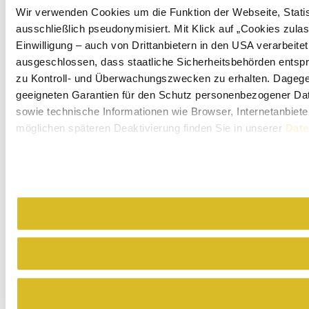
Wir verwenden Cookies um die Funktion der Webseite, Statist
ausschließlich pseudonymisiert. Mit Klick auf „Cookies zul
Einwilligung – auch von Drittanbietern in den USA verarbeit
ausgeschlossen, dass staatliche Sicherheitsbehörden entspr
zu Kontroll- und Überwachungszwecken zu erhalten. Dageg
geeigneten Garantien für den Schutz personenbezogener Date
sowie technische Informationen wie Browser, Internetanbiete
möglichen späteren Deaktivierung finden Sie in unserer
Date