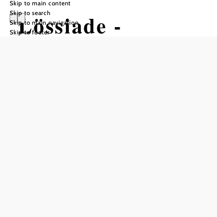
Skip to main content
Skip to search
Lössiade -
Skip to main navigation
Skip to footer
Jausenstation
und Erlebnis-
Vinothek
Opening hours
From 01.01. to 31.12.
Monday
14:00 - 20:00
Tuesday
14:00 - 20:00
Wednesday
14:00 - 20:00
Saturday
14:00 - 20:00