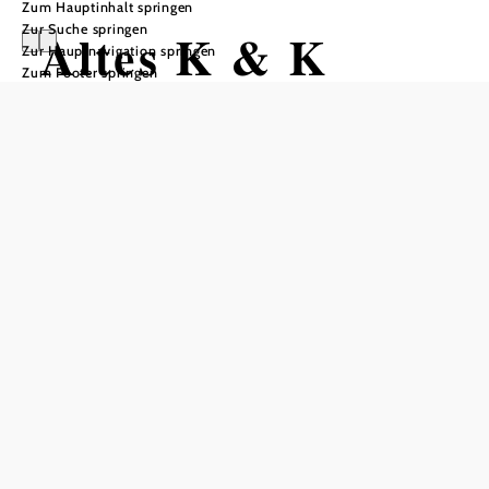
Zum Hauptinhalt springen
Zur Suche springen
Altes K & K
Zur Hauptnavigation springen
Zum Footer springen
Postamt
Anfrage übermitteln
In Merkliste speichern
Das Alte K & K Postamt ist ein historisches Juwel, das
Besucher in eine andere Zeit versetzt. Dieses einzigartige
Gebäude, das einst als Postamt des Kaisers und Königs
diente, bietet heute eine charmante Ferienwohnung. Die
Unterkunft verfügt über eine Vielzahl von