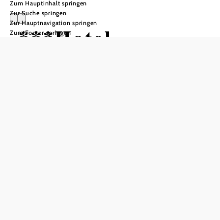
Zum Hauptinhalt springen
Zur Suche springen
Zur Hauptnavigation springen
***Hotel
Zum Footer springen
Restaurant
Moser-Reiter
Anfrage übermitteln
In Merkliste speichern
Das Hotel-Restaurant Moser in Pöchlarn bietet eine