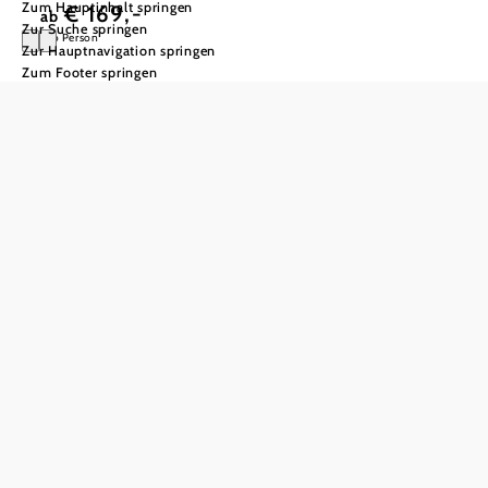
Zum Hauptinhalt springen
€ 169,-
ab
Zur Suche springen
pro Person
Zur Hauptnavigation springen
Zum Footer springen
Donau Ride-
Wachau
Im
Angebot
inkludiert:
- ca. 90-
minütige
Zillenfahrt ab
Spitz oder
Dürnstein