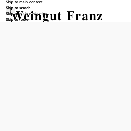
Skip to main content
Skip to search
Weingut Franz
Skip to main navigation
Skip to footer
Anton Mayer
Add to favorites
Weingut Franz Anton Mayer is a traditional winery
dedicated to the production of flavorful, varietal and
distinctive wines. The fertile loess soils of the region
contribute to making the wines of Weingut Franz Anton
Mayer unique.
The combination of tradition and innovation makes
Weingut Franz Anton Mayer an unforgettable experience
for every wine lover.