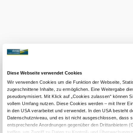
©
show more pictures in gallery
Weingut Franz Anton Mayer GmbH
Current weather in Mitterstockstall
Today, 07.08.2026
26° to 28°
Cloudy
Wind speed
3,0 km/h
Tomorrow, 08.08.2026
21° to 29°
Diese Webseite verwendet Cookies
Cloudy
Wir verwenden Cookies um die Funktion der Webseite, Statist
Wind speed
2,4 km/h
zugeschnittene Inhalte, zu ermöglichen. Eine Weitergabe dies
pseudonymisiert. Mit Klick auf „Cookies zulassen“ können Si
Discover the area
vollem Umfang nutzen. Diese Cookies werden – mit Ihrer Einw
in den USA verarbeitet und verwendet. In den USA besteht 
Attractions, hotels, tours &amp; more
Datenschutzniveau, und es ist nicht ausgeschlossen, dass s
Search
10 km
20 km
entsprechende Anordnungen gegenüber den Drittanbietern (G
radius
treffen, um Zugriff zu Daten zu Kontroll- und Überwachungs