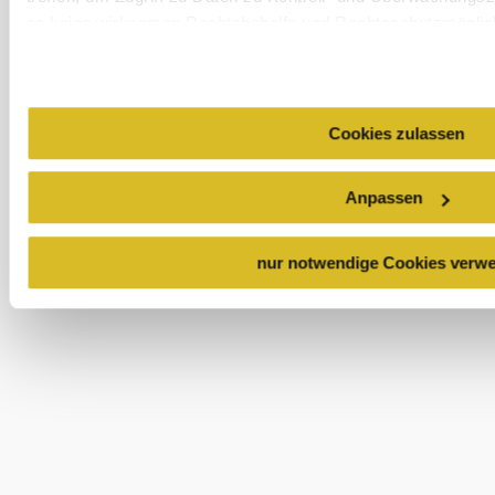
es keine wirksamen Rechtsbehelfe und Rechtsschutzmöglic
USA keine geeigneten Garantien für den Schutz personenbez
nur Ihre IP-Adresse (in gekürzter Form, sodass keine eindeu
technische Informationen wie Browser, Internetanbieter, End
Google bzw. Meta weiter. Weitere Details betreffend Cookie
Cookies zulassen
Holiday service
Deaktivierung finden Sie in unserer
Datenschutzerklärung
.
Do you have any questions? We are happy to help.
+43 2713 3006060
Anpassen
urlaub@donau.com
nur notwendige Cookies verw
Order brochures
media archive
Legal notice
data protection
Accessibility statement