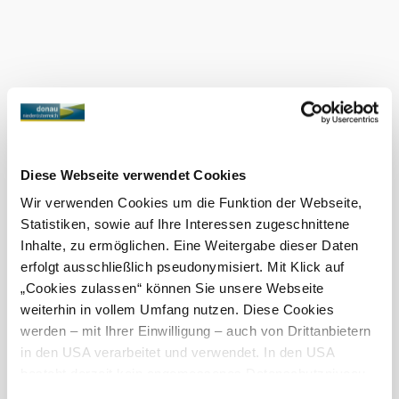
features
Shop
Current weather in Tulln an der
Donau
Today, 06.08.2026
24° to 33°
Cloudy
Diese Webseite verwendet Cookies
Wind speed
4,5 km/h
Wir verwenden Cookies um die Funktion der Webseite,
Statistiken, sowie auf Ihre Interessen zugeschnittene
Tomorrow, 07.08.2026
22° to 31°
Inhalte, zu ermöglichen. Eine Weitergabe dieser Daten
erfolgt ausschließlich pseudonymisiert. Mit Klick auf
Light rain shower
Wind speed
3,0 km/h
„Cookies zulassen“ können Sie unsere Webseite
weiterhin in vollem Umfang nutzen. Diese Cookies
werden – mit Ihrer Einwilligung – auch von Drittanbietern
Discover the area
in den USA verarbeitet und verwendet. In den USA
besteht derzeit kein angemessenes Datenschutzniveau,
Attractions, hotels, tours &amp; more
und es ist nicht ausgeschlossen, dass staatliche