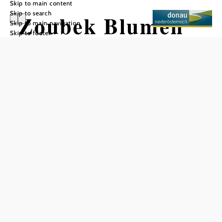
Skip to main content
Skip to search
Zoubek Blumen
Skip to main navigation
Skip to footer
Add to favorites
Zoubek Blumen - Fresh Tulln roses and floristry for every
occasion
These flowers have history - and family! The 4th
generation is currently running the flower store and
nursery! Bouquets, flower arrangements, wedding floristry,
event floristry, indoor and outdoor decorations - Blumen
Anna Zoubek offers floristry for every occasion! In close
cooperation with the sister company Gärtnerei Zoubek, this
is where the fresh Tulln roses come from!
Facility