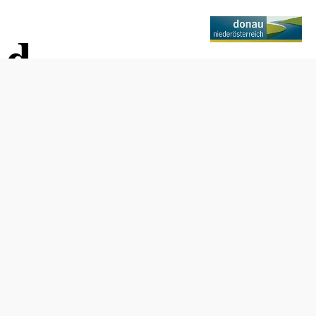
ad
Opening hours
freely accessible