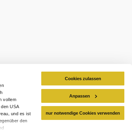
ures
Cookies zulassen
en
ch
Anpassen
n vollem
n den USA
nur notwendige Cookies verwenden
eau, und es ist
gegenüber den
nd