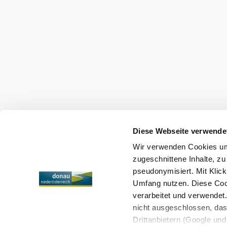
Holiday service
Do you have any questions? We are happy t
+43 2713 3006060
urlaub@donau.com
media archive
Legal notice
data protection
Accessibility st
Diese Webseite verwende
Wir verwenden Cookies um 
Copyright © Donau Niederösterreich Tourismus GmbH
zugeschnittene Inhalte, zu
pseudonymisiert. Mit Klic
Umfang nutzen. Diese Cook
verarbeitet und verwendet
nicht ausgeschlossen, da
Drittanbietern (Google und 