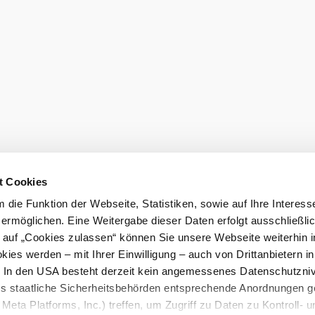
o help.
Order broch
atement
t Cookies
die Funktion der Webseite, Statistiken, sowie auf Ihre Interess
 ermöglichen. Eine Weitergabe dieser Daten erfolgt ausschließli
k auf „Cookies zulassen“ können Sie unsere Webseite weiterhin i
ies werden – mit Ihrer Einwilligung – auch von Drittanbietern i
. In den USA besteht derzeit kein angemessenes Datenschutzniv
ss staatliche Sicherheitsbehörden entsprechende Anordnungen 
Meta Platforms, Inc.) treffen, um Zugriff zu Daten zu Kontroll- u