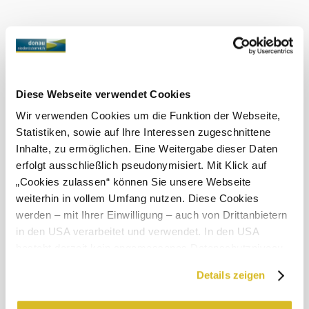
Today, 09.08.2026
28° to 32°
Cloudy
Wind speed
2,6 km/h
Tomorrow, 10.08.2026
17° to 36°
Diese Webseite verwendet Cookies
Cloudy
Wir verwenden Cookies um die Funktion der Webseite,
Wind speed
2,2 km/h
Statistiken, sowie auf Ihre Interessen zugeschnittene
Inhalte, zu ermöglichen. Eine Weitergabe dieser Daten
Discover the area
erfolgt ausschließlich pseudonymisiert. Mit Klick auf
„Cookies zulassen“ können Sie unsere Webseite
Attractions, hotels, tours &amp; more
weiterhin in vollem Umfang nutzen. Diese Cookies
werden – mit Ihrer Einwilligung – auch von Drittanbietern
Search
10 km
20 km
in den USA verarbeitet und verwendet. In den USA
radius
besteht derzeit kein angemessenes Datenschutzniveau,
null
und es ist nicht ausgeschlossen, dass staatliche
Details zeigen
Sicherheitsbehörden entsprechende Anordnungen
gegenüber den Drittanbietern (Google und Meta