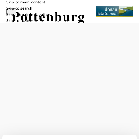
Skip to main content
Skip to search
Pottenburg
Skip to main navigation
Skip to footer
Add to favorites
The ruins of Pottenburg Castle near Wolfsthal are an
impressive relic of medieval architecture. Once built as an
important border fortress against Hungary, it sits enthroned
on a wooded hill in the Lower Carpathians, around 120
meters below the summit of the Königswarte.
The striking 26.5-metre-high keep from the 13th century is
visible from afar and bears witness to the former
importance of the complex. Surrounded by the remains of
the curtain wall and other wall remains, the ruins invite you
to take a journey of discovery into the past.
Pottenburg Castle is accessible all year round and can be