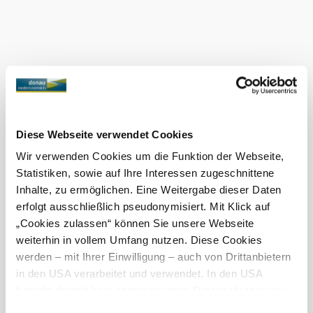
three altars erected, successful works by an unknown
master.
Current weather in Groißenbrunn
Today, 09.08.2026
13° to 31°
Cloudy
Wind speed
1,6 km/h
Diese Webseite verwendet Cookies
Wir verwenden Cookies um die Funktion der Webseite,
Tomorrow, 10.08.2026
22° to 36°
Statistiken, sowie auf Ihre Interessen zugeschnittene
Inhalte, zu ermöglichen. Eine Weitergabe dieser Daten
Cloudy
Wind speed
2,4 km/h
erfolgt ausschließlich pseudonymisiert. Mit Klick auf
„Cookies zulassen“ können Sie unsere Webseite
weiterhin in vollem Umfang nutzen. Diese Cookies
Discover the area
werden – mit Ihrer Einwilligung – auch von Drittanbietern
in den USA verarbeitet und verwendet. In den USA
Attractions, hotels, tours &amp; more
besteht derzeit kein angemessenes Datenschutzniveau,
Search
10 km
20 km
und es ist nicht ausgeschlossen, dass staatliche
radius