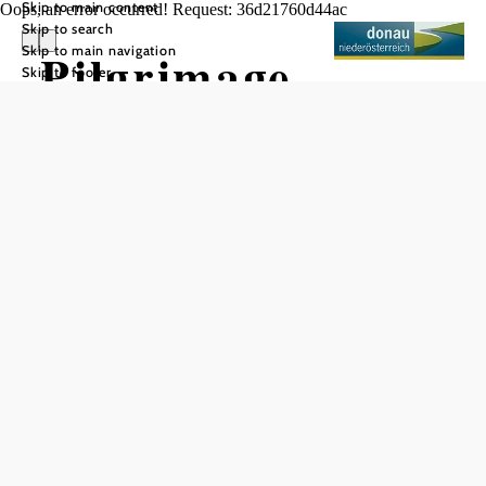
Skip to main content
Oops, an error occurred! Request: 36d21760d44ac
Skip to search
Skip to main navigation
Pilgrimage
Skip to footer
Church to Saint
Aegydius
Groissenbrunn
Add to favorites
The church can be seen from afar in the north of the village
of Groißenbrunn, surrounded by a cemetery. The
pilgrimage church was given its present form in 1774 by
Abbot Urban II of Melk, who, among other things, had the