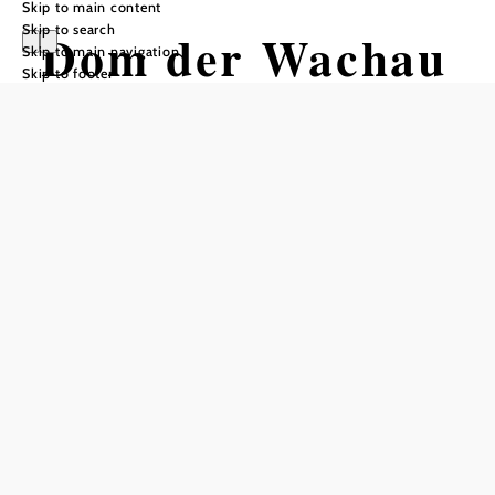
Skip to main content
Skip to search
Dom der Wachau
Skip to main navigation
Skip to footer
– Pfarrkirche St.
Veit
Opening hours
open to the public during the day
Add to favorites