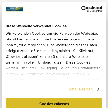
Wind speed
1,0 km/h
Tomorrow, 09.08.2026
18° to 32°
Cloudy
Diese Webseite verwendet Cookies
Wind speed
1,7 km/h
Wir verwenden Cookies um die Funktion der Webseite,
Statistiken, sowie auf Ihre Interessen zugeschnittene
Discover the area
Inhalte, zu ermöglichen. Eine Weitergabe dieser Daten
erfolgt ausschließlich pseudonymisiert. Mit Klick auf
Attractions, hotels, tours &amp; more
„Cookies zulassen“ können Sie unsere Webseite
weiterhin in vollem Umfang nutzen. Diese Cookies
Search
10 km
20 km
radius
werden – mit Ihrer Einwilligung – auch von Drittanbietern
in den USA verarbeitet und verwendet. In den USA
null
besteht derzeit kein angemessenes Datenschutzniveau,
und es ist nicht ausgeschlossen, dass staatliche
Details zeigen
Sicherheitsbehörden entsprechende Anordnungen
gegenüber den Drittanbietern (Google und Meta
Platforms, Inc.) treffen, um Zugriff zu Daten zu Kontroll-
Cookies zulassen
Holiday service