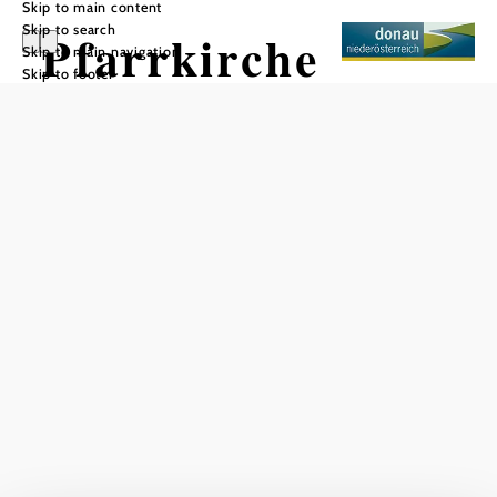
Skip to main content
Skip to search
Pfarrkirche
Skip to main navigation
Skip to footer
Melk
Add to favorites
Service times: 8:00 (8:30)
10:00 a.m.
Current weather in Melk
Today, 08.08.2026
23° to 25°
Clear sky