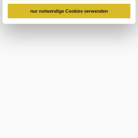
USA keine geeigneten Garantien für den Schutz
Wind speed
3,3 km/h
personenbezogener Daten gewährt. Wir leiten nur Ihre IP-
nur notwendige Cookies verwenden
Adresse (in gekürzter Form, sodass keine eindeutige
Discover the area
Zuordnung möglich ist) sowie technische Informationen
wie Browser, Internetanbieter, Endgerät und
Attractions, hotels, tours &amp; more
Bildschirmauflösung an Google bzw. Meta weiter. Weitere
Search
10 km
20 km
Details betreffend Cookies und einer möglichen späteren
radius
Deaktivierung finden Sie in
unserer
Datenschutzerklärung
.
Holiday service
Do you have any questions? We are happy to help.
+43 2713 3006060
urlaub@donau.com
Order brochures