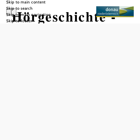
Skip to main content
Skip to search
Hörgeschichte -
Skip to main navigation
Skip to footer
Grenzstadt
Bruck
Add to favorites
Local walks Carnuntum - Marchfeld
Audio history - The contested border town of Bruck
On the
, you can listen to the
Bruck an der Leitha town walk
exciting history of the town - from the planned
construction of the imposing fortifications and the former
moated castle of Prugg Castle, to sieges and trading