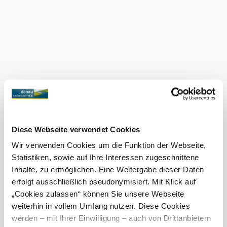
privileges and the annual imperial visit.
To discover the Carnuntum-Marchfeld site walks, simply
download the
onto your smartphone, either
"Site Walks" app
online as a
web app
or as a native app, which does not
require an internet connection on site. Your position is
displayed on a map as you walk - so you always stay on
the right track!
Google Play Store
or
App Store
Current weather in Bruck an der
Leitha
Today, 08.08.2026
20° to 30°
Diese Webseite verwendet Cookies
Wir verwenden Cookies um die Funktion der Webseite,
Cloudy
Statistiken, sowie auf Ihre Interessen zugeschnittene
Wind speed
2,4 km/h
Inhalte, zu ermöglichen. Eine Weitergabe dieser Daten
erfolgt ausschließlich pseudonymisiert. Mit Klick auf
Tomorrow, 09.08.2026
18° to 32°
„Cookies zulassen“ können Sie unsere Webseite
Cloudy
weiterhin in vollem Umfang nutzen. Diese Cookies
Wind speed
1,9 km/h
werden – mit Ihrer Einwilligung – auch von Drittanbietern