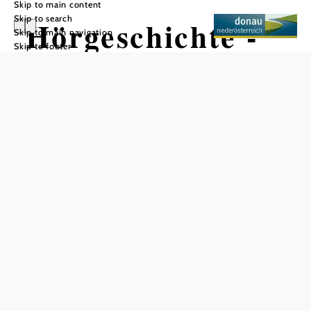
Skip to main content
Skip to search
Hörgeschichte -
Skip to main navigation
Skip to footer
Der
Marchfeldschutz
damm
Add to favorites
Local walks Carnuntum - Marchfeld
Audio history - The Marchfeld protective dam - an
achievement of the century
The
tells exciting stories about the
Eckartsau local walk