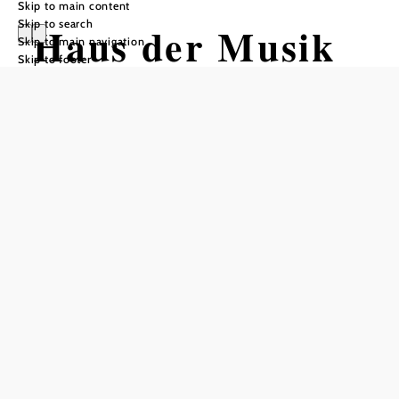
Skip to main content
Skip to search
Haus der Musik
Skip to main navigation
Skip to footer
Add to favorites
The Haus der Musik is one of the centers of cultural life in
the municipality. It houses a hall with 500 seats and a stage
with high-quality presentation technology. Many different
events can be held here, such as concerts, lectures and
theater performances. The stage can be separated from the
hall and used as a rehearsal stage.
Haus der Musik
Großer Wörth 7
3484 Grafenwörth