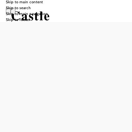
Skip to main content
Skip to search
Castle
Skip to main navigation
Skip to footer
Greifenstein
Opening hours
Burg Greifenstein is closed at the moment and can only be
visited from the outside.
visits only from the outside
Add to favorites