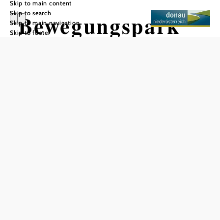
Skip to main content
Skip to search
Bewegungspark
Skip to main navigation
Skip to footer
Ybbs
Add to favorites
"Move and meet" is the motto at the Donaulände in Ybbs!
This leisure area offers young families, senior citizens,
clubs, schools, athletes, tourists and people with disabilities
a place to communicate, play and exercise. Along the
riverside promenade, 14 different pieces of fitness
equipment have been installed. This equipment is designed
so that it can be used by everyone, regardless of age,
gender and fitness level.
The exercise park is divided into 5 modules and optimally
complements conventional activities such as running,
walking or cycling.