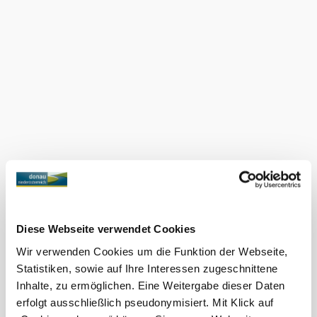
Module 1 - Balancing, playing, moving, skill
Module 2 - Mobility, coordination, safety
Module 3- Body strengthening, muscle training
Module 4 - Street work-out course
Module 5 - Functional training
More to discover
Bewegungspark Ybbs
Infrastructure
Discover more
Current weather in Ybbs an der
Diese Webseite verwendet Cookies
Donau
Wir verwenden Cookies um die Funktion der Webseite,
Statistiken, sowie auf Ihre Interessen zugeschnittene
Inhalte, zu ermöglichen. Eine Weitergabe dieser Daten
Today, 06.08.2026
22° to 32°
erfolgt ausschließlich pseudonymisiert. Mit Klick auf
Light rain shower