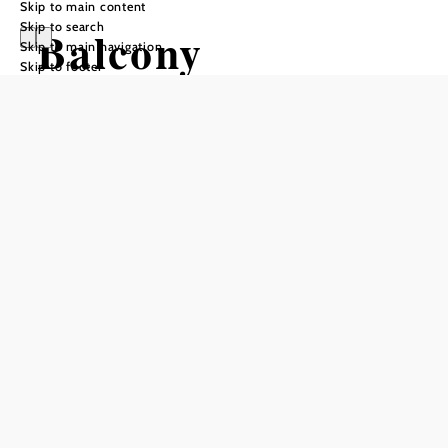
Skip to main content
Skip to search
Balcony
Skip to main navigation
Skip to footer
Overlooking the
Tulln Basin
Add to favorites
The "Auf da Höh" balcony in the market town of Tulbing
delights visitors with endless views over the Tullnerfeld.
From this unique and, above all, lovingly designed
viewing platform, it is possible to capture the entire beauty
and vastness of the region.