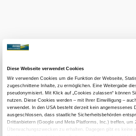
Search
10 km
20 km
radius
null
Holiday service
Do you have any questions? We are happy to help.
Diese Webseite verwendet Cookies
+43 2713 3006060
urlaub@donau.com
Wir verwenden Cookies um die Funktion der Webseite, Statist
zugeschnittene Inhalte, zu ermöglichen. Eine Weitergabe dies
pseudonymisiert. Mit Klick auf „Cookies zulassen“ können S
Order brochures
nutzen. Diese Cookies werden – mit Ihrer Einwilligung – auch
verwendet. In den USA besteht derzeit kein angemessenes D
media archive
ausgeschlossen, dass staatliche Sicherheitsbehörden ents
Legal notice
data protection
Accessibility statement
Drittanbietern (Google und Meta Platforms, Inc.) treffen, um 
Überwachungszwecken zu erhalten. Dagegen gibt es keine 