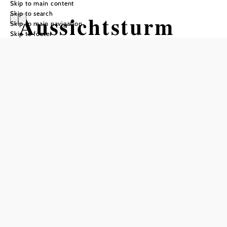
Skip to main content
Skip to search
Aussichtsturm
Skip to main navigation
Skip to footer
am Gobelsberg
Add to favorites
South of Gobelsburg, there is a lookout tower on the
Gobelsberg (303 m), which is easily accessible on foot
from the center of the village. (The observation tower
offers a magnificent panoramic view from the Tulln basin
across the Danube valley to the foothills of the Alps. On a
clear day, you can even count 37 church spires.
Free admission!
null
Aussichtsturm