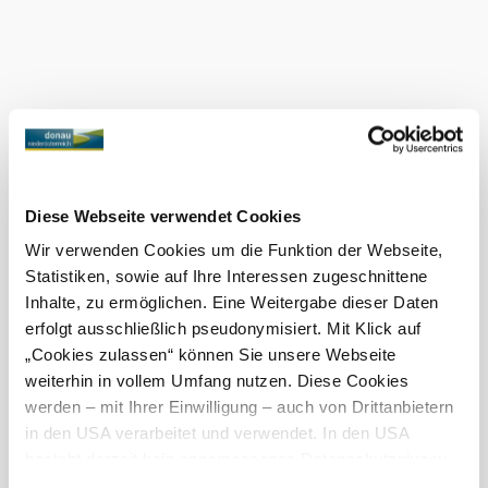
The history of the Berger Tracht and the
Berger Tracht:
opportunity to "put it on" right away.
Current weather in Berg
Today, 08.08.2026
21° to 31°
Cloudy
Wind speed
2,5 km/h
Diese Webseite verwendet Cookies
Wir verwenden Cookies um die Funktion der Webseite,
Tomorrow, 09.08.2026
19° to 32°
Statistiken, sowie auf Ihre Interessen zugeschnittene
Inhalte, zu ermöglichen. Eine Weitergabe dieser Daten
Cloudy
erfolgt ausschließlich pseudonymisiert. Mit Klick auf
Wind speed
2,5 km/h
„Cookies zulassen“ können Sie unsere Webseite
weiterhin in vollem Umfang nutzen. Diese Cookies
Discover the area
werden – mit Ihrer Einwilligung – auch von Drittanbietern
in den USA verarbeitet und verwendet. In den USA
Attractions, hotels, tours &amp; more
besteht derzeit kein angemessenes Datenschutzniveau,
Search
10 km
20 km
und es ist nicht ausgeschlossen, dass staatliche