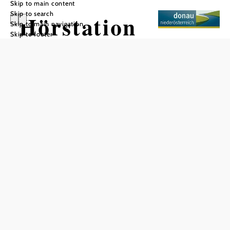
Skip to main content
Skip to search
Hörstation
Skip to main navigation
Skip to footer
Berger Tracht
Add to favorites
VIA.CARNUNTUM.
Top circular hiking trails
Römerland Carnuntum
With the free mobile app "Hiking trails Römerland
Carnuntum", hikers can listen to entertaining stories -
historical, legends, traditions and much more - about the
region. - Download the app to your smartphone, either
online as a
web app
or as a native app, which does not
require an internet connection on site. Your position is
displayed on a map as you hike - so you stay on the right
path!
App Store
Google Play Store