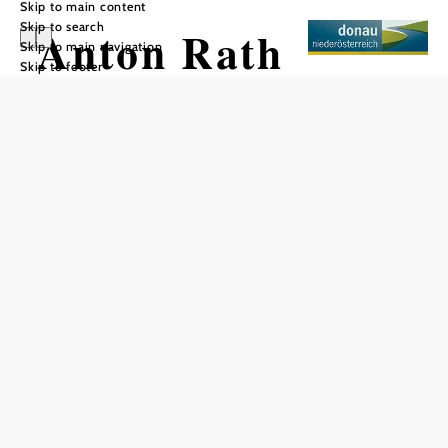
Skip to main content
Skip to search
Anton Rath
Skip to main navigation
Skip to footer
Baumschule &
Gartengestaltung
Add to favorites
Based on the conviction and passion to work in and with
nature, a generous range of woody plants and trees is
produced for every area of application.
All plants do not require chemical plant protection and are
available all year round thanks to container production.
With advice and action for your green paradise - visit the