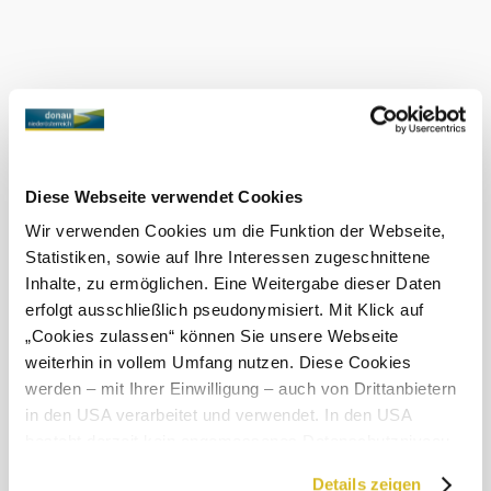
nursery and be inspired!
Current weather in Herzogenburg
Today, 08.08.2026
21° to 28°
Partly cloudy
Wind speed
2,9 km/h
Diese Webseite verwendet Cookies
Tomorrow, 09.08.2026
17° to 32°
Wir verwenden Cookies um die Funktion der Webseite,
Statistiken, sowie auf Ihre Interessen zugeschnittene
Cloudy
Inhalte, zu ermöglichen. Eine Weitergabe dieser Daten
Wind speed
2,4 km/h
erfolgt ausschließlich pseudonymisiert. Mit Klick auf
„Cookies zulassen“ können Sie unsere Webseite
Discover the area
weiterhin in vollem Umfang nutzen. Diese Cookies
werden – mit Ihrer Einwilligung – auch von Drittanbietern
Attractions, hotels, tours &amp; more
in den USA verarbeitet und verwendet. In den USA
besteht derzeit kein angemessenes Datenschutzniveau,
Search
10 km
20 km
radius
und es ist nicht ausgeschlossen, dass staatliche
Details zeigen