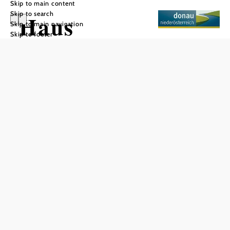
Skip to main content
Skip to search
Haus
Skip to main navigation
Skip to footer
Nibelungenlied
Add to favorites
Haus Nibelungenlied is located in the heart of the historic
old town of Melk - a guest house right at the foot of the
UNESCO World Heritage Melk Abbey. Just one minute
from the Danube cycle path and the town center, the
accommodation is an ideal starting point for excursions on
foot, by bike, boat or train.
Rooms & apartments