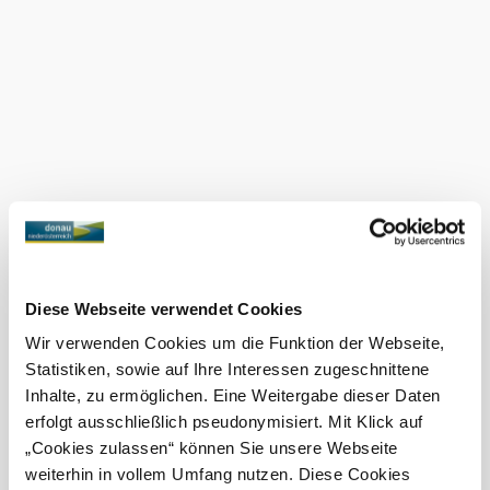
Perfect stop for cycling or hiking tours along the
Wachau or day trips to Dürnstein, Krems or
Herzogenburg
Reviews & value for money
As a personally managed private accommodation
with historical flair, it regularly receives praise - for
its clean rooms, generous breakfast and very
reasonable prices, among other things
Excellent location at the entrance to the city; good
connections for cyclists and rail travelers
Amenities
&
Diese Webseite verwendet Cookies
facilities
Wir verwenden Cookies um die Funktion der Webseite,
Lounge area
Statistiken, sowie auf Ihre Interessen zugeschnittene
Wifi
Inhalte, zu ermöglichen. Eine Weitergabe dieser Daten
erfolgt ausschließlich pseudonymisiert. Mit Klick auf
Services
„Cookies zulassen“ können Sie unsere Webseite
&
weiterhin in vollem Umfang nutzen. Diese Cookies