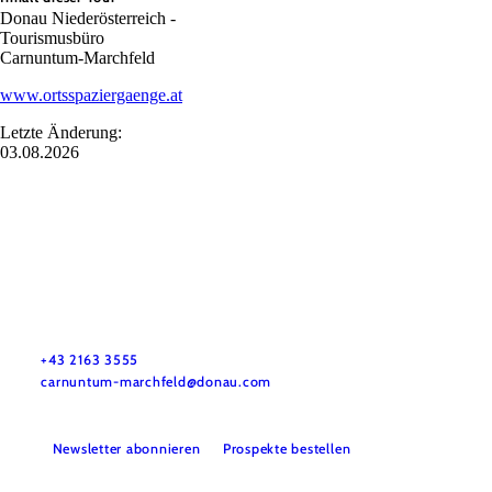
Donau Niederösterreich -
Tourismusbüro
Carnuntum-Marchfeld
www.ortsspaziergaenge.at
Letzte Änderung:
03.08.2026
Urlaubsservice
Haben Sie Fragen? Wir helfen Ihnen gerne weiter.
+43 2163 3555
carnuntum-marchfeld@donau.com
Newsletter abonnieren
Prospekte bestellen