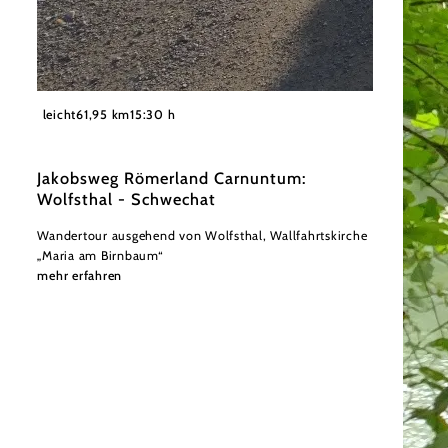
Donau Niederösterreich - Tourismusbüro Carnuntum-
leicht
61,95 km
15:30 h
©
Marchfeld
Jakobsweg Römerland Carnuntum:
Wolfsthal - Schwechat
Wandertour ausgehend von Wolfsthal, Wallfahrtskirche
„Maria am Birnbaum“
mehr erfahren