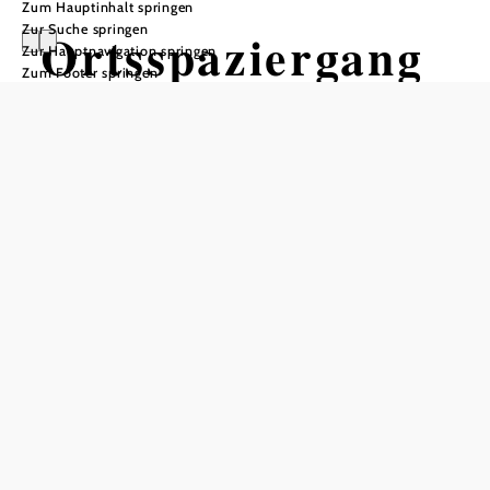
Zum Hauptinhalt springen
Zur Suche springen
Ortsspaziergang
Zur Hauptnavigation springen
Zum Footer springen
Bruck an der
Leitha
Wandertour ausgehend von
Hauptplatz
Schwierigkeit: leicht
Distanz: 1,85 km
Dauer: 0:30 h
Aufstieg: 4 Hm
Abstieg: 4 Hm
In Merkliste speichern