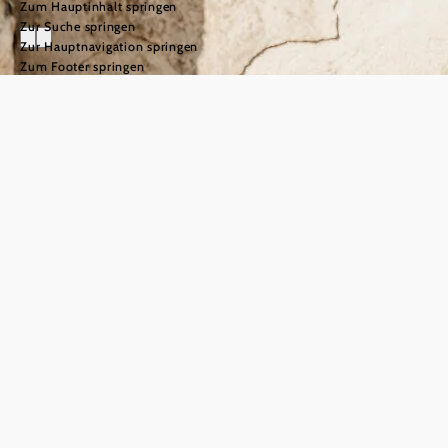
Zum Hauptinhalt springen
Zur Suche springen
Zur Hauptnavigation springen
Zum Footer springen
Edition
Carnuntum
Gastgeber
©
© Niederösterreich Werbung/Michael Reidinger
Gastfreundschaft trifft
Weltkultur