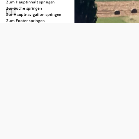
Zum Hauptinhalt springen
Zur Suche springen
Zur Hauptnavigation springen
Zum Footer springen
VIA.CARNUNTUM
VIA.CARNUNTUM.
Top-Rundwanderwege
Alle Wege führen nach Rom, so sagt man. Doch fünf
besondere Wege führen in die Region Carnuntum
zwischen Wien und Bratislava: die VIA.CARNUNTUM.
Auf 70 Kilometern folgen Genusswanderer und Familien