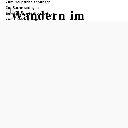
Zum Hauptinhalt springen
Zur Suche springen
Wandern im
Zur Hauptnavigation springen
Zum Footer springen
Nationalpark:
Großer Orther
Rundwanderweg
Wandertour ausgehend von
Parkplatz neben der Polizei, über
die Fadenbachbrücke geradeaus am
Fußballplatz vorbei zum
Nationalparkeingang.