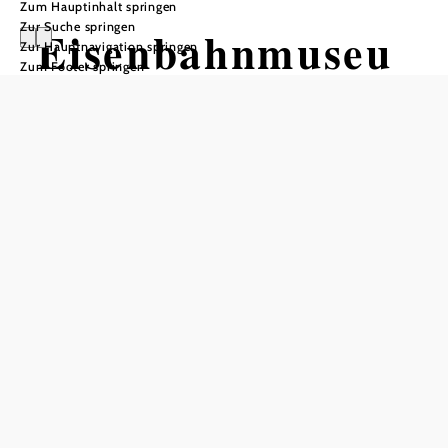
Zum Hauptinhalt springen
Zur Suche springen
Eisenbahnmuseu
Zur Hauptnavigation springen
Zum Footer springen
m Schwechat
Öffnungszeiten
vom 01.05.2026 bis zum 26.10.2026
Freitag
14:00 - 18:00 Uhr
Samstag
10:00 - 17:00 Uhr
Sonntag
10:00 - 17:00 Uhr
Feiertag
10:00 - 17:00 Uhr
In Merkliste speichern