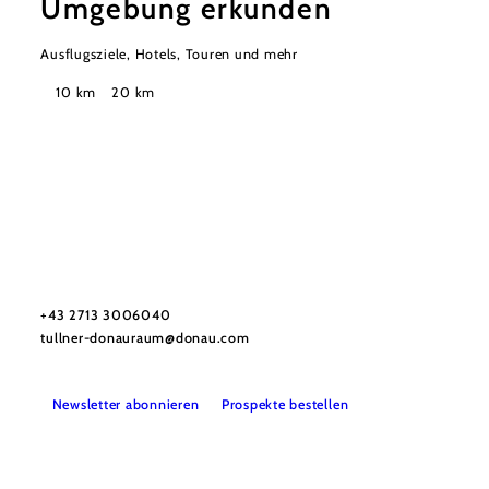
Umgebung erkunden
Ausflugsziele, Hotels, Touren und mehr
Suchradius
10 km
20 km
Urlaubsservice
Haben Sie Fragen? Wir helfen Ihnen gerne weiter.
+43 2713 3006040
tullner-donauraum@donau.com
Newsletter abonnieren
Prospekte bestellen
B2B
Presse
Medienarchiv