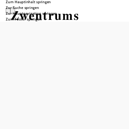
Zum Hauptinhalt springen
Zur Suche springen
Zwentrums
Zur Hauptnavigation springen
Zum Footer springen
SOMMERFEST
des
Wirtschaftsnetz
werks
Begegnungszone Zwentendorf, 3435 Zwentendorf an der
Donau