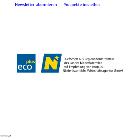
Newsletter abonnieren
Prospekte bestellen
B2B
Presse
Medienarchiv
Impressum
Datenschutz
Barrierefreiheitserklärung
LEADER-Projekte
Copyright © Donau Niederösterreich Tourismus GmbH | Kamptal-Wagram-
Tullner Donauraum