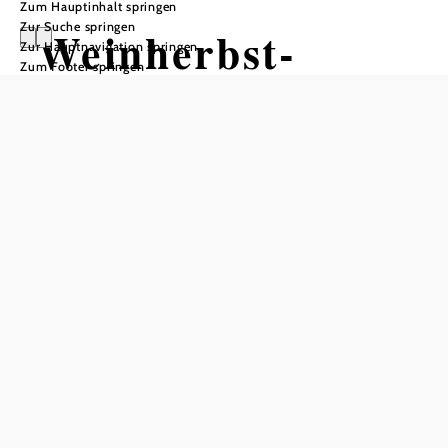
Zum Hauptinhalt springen
Zur Suche springen
Weinherbst-
Zur Hauptnavigation springen
Zum Footer springen
Jazzbrunch
Mörwald Relais & Châteaux "Hotel am Wagram", 3483
Feuersbrunn