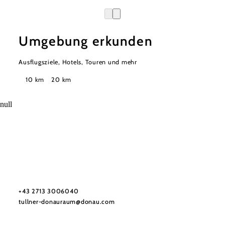
Umgebung erkunden
Ausflugsziele, Hotels, Touren und mehr
Suchradius
10 km
20 km
null
Urlaubsservice
Haben Sie Fragen? Wir helfen Ihnen gerne weiter.
+43 2713 3006040
tullner-donauraum@donau.com