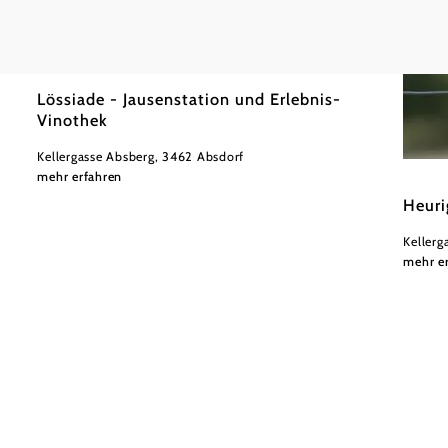
©
Martin Schmit
Lössiade - Jausenstation und Erlebnis-
Vinothek
Kellergasse Absberg, 3462 Absdorf
mehr erfahren
Werner
Heuri
Kellerg
mehr e