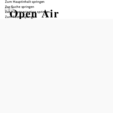
Zum Hauptinhalt springen
Zur Suche springen
Open Air
Zur Hauptnavigation springen
Zum Footer springen
Konzert mit
Pietro Erik Arno
& Domenico
Limardo
Lössiade, 3462 Absdorf