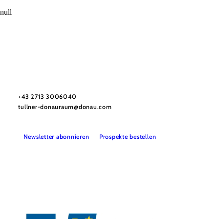
null
Urlaubsservice
Haben Sie Fragen? Wir helfen Ihnen gerne weiter.
+43 2713 3006040
tullner-donauraum@donau.com
Newsletter abonnieren
Prospekte bestellen
B2B
Presse
Medienarchiv
Impressum
Datenschutz
Barrierefreiheitserklärung
LEADER-Projekte