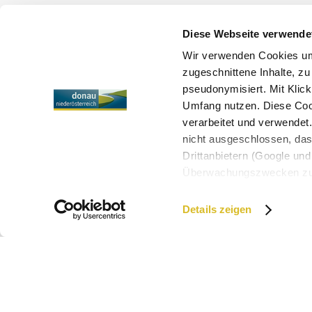
Diese Webseite verwende
Wir verwenden Cookies um 
zugeschnittene Inhalte, zu
pseudonymisiert. Mit Klic
Umfang nutzen. Diese Cook
verarbeitet und verwendet
nicht ausgeschlossen, da
Drittanbietern (Google und 
Überwachungszwecken zu e
Rechtsschutzmöglichkeite
personenbezogener Daten g
Details zeigen
eindeutige Zuordnung mögli
und Bildschirmauflösung a
möglichen späteren Deakti