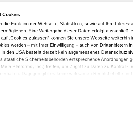
t Cookies
die Funktion der Webseite, Statistiken, sowie auf Ihre Interess
C
 ermöglichen. Eine Weitergabe dieser Daten erfolgt ausschließli
k auf „Cookies zulassen“ können Sie unsere Webseite weiterhin i
C
ies werden – mit Ihrer Einwilligung – auch von Drittanbietern i
. In den USA besteht derzeit kein angemessenes Datenschutzniv
Le
ss staatliche Sicherheitsbehörden entsprechende Anordnungen 
me
Meta Platforms, Inc.) treffen, um Zugriff zu Daten zu Kontroll- u
rhalten. Dagegen gibt es keine wirksamen Rechtsbehelfe und
n. Zudem werden von den USA keine geeigneten Garantien für 
ewährt. Wir leiten nur Ihre IP-Adresse (in gekürzter Form, sod
ch ist) sowie technische Informationen wie Browser, Internetanb
n Google bzw. Meta weiter. Weitere Details betreffend Cookies u
vierung finden Sie in unserer
Datenschutzerklärung
.