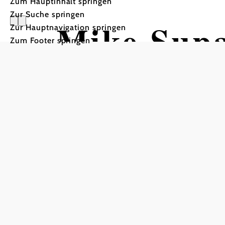
Zum Hauptinhalt springen
Zur Suche springen
Mike Supa
Zur Hauptnavigation springen
Zum Footer springen
Traumhafte Zeiten
Danubium, 3430 Tulln an der Donau