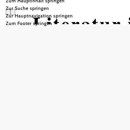
Zum Hauptinhalt springen
Zur Suche springen
Literatur
Zur Hauptnavigation springen
Zum Footer springen
im Krems
Lesung & Film
Arkadensaal Langenlois, 3550 Langenlois