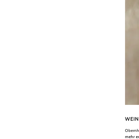
Famili
WEIN
Obernh
mehr e