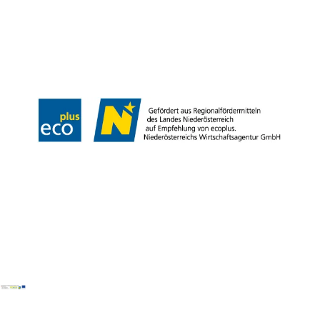
B2B
Presse
Medienarchiv
Impressum
Datenschutz
Barrierefreiheitserklärung
LEADER-Projekte
Copyright © Donau Niederösterreich Tourismus GmbH | Kamptal-Wagram-
Tullner Donauraum