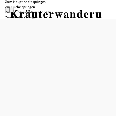
Zum Hauptinhalt springen
Zur Suche springen
Kräuterwanderu
Zur Hauptnavigation springen
Zum Footer springen
ng
"Herbstkräuter"
, Region Krems
an der Donau /
Straß im
Straßertale
Entdecke die Kräuter in der