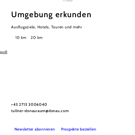
Umgebung erkunden
Ausflugsziele, Hotels, Touren und mehr
Suchradius
10 km
20 km
null
Urlaubsservice
Haben Sie Fragen? Wir helfen Ihnen gerne weiter.
+43 2713 3006040
tullner-donauraum@donau.com
Newsletter abonnieren
Prospekte bestellen