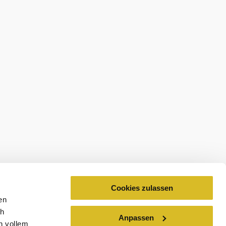
Cookies zulassen
en
ch
©
Anpassen
eo
n vollem