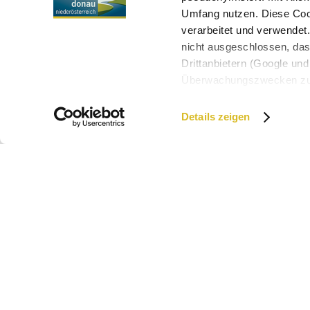
Umfang nutzen. Diese Cook
verarbeitet und verwendet
nicht ausgeschlossen, da
Drittanbietern (Google und 
Überwachungszwecken zu e
Rechtsschutzmöglichkeite
personenbezogener Daten g
Details zeigen
eindeutige Zuordnung mögli
und Bildschirmauflösung a
möglichen späteren Deakti