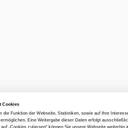
©
Hotel Anker
Hotel Restaurant Anker
Niedermarkt 5, 3400 Klosterneuburg
mehr erfahren
t Cookies
die Funktion der Webseite, Statistiken, sowie auf Ihre Interess
 ermöglichen. Eine Weitergabe dieser Daten erfolgt ausschließli
l
k auf „Cookies zulassen“ können Sie unsere Webseite weiterhin i