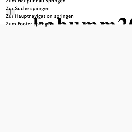
Zum Hauptinhalt springen
Zur Suche springen
kabumm202
Zur Hauptnavigation springen
Zum Footer springen
2026
Vom 19. bis 27. Septembe
Konvikt-Park Stockerau, 2000 Stockerau