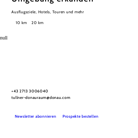
Ausflugsziele, Hotels, Touren und mehr
Suchradius
10 km
20 km
null
Urlaubsservice
Haben Sie Fragen? Wir helfen Ihnen gerne weiter.
+43 2713 3006040
tullner-donauraum@donau.com
Newsletter abonnieren
Prospekte bestellen
B2B
Presse
Medienarchiv