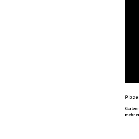
Pizzeri
Pizze
Gartenr
mehr e