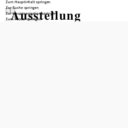
Zum Hauptinhalt springen
Zur Suche springen
Ausstellung
Zur Hauptnavigation springen
Zum Footer springen
Günter
Wolfsberger
Œuvre Siebdrucke
sommergalerieZöbing, 3561 Zöbing