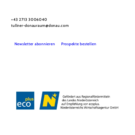
Urlaubsservice
Haben Sie Fragen? Wir helfen Ihnen gerne weiter.
+43 2713 3006040
tullner-donauraum@donau.com
Newsletter abonnieren
Prospekte bestellen
B2B
Presse
Medienarchiv
Impressum
Datenschutz
Barrierefreiheitserklärung
LEADER-Projekte
Copyright © Donau Niederösterreich Tourismus GmbH | Kamptal-Wagram-
Tullner Donauraum