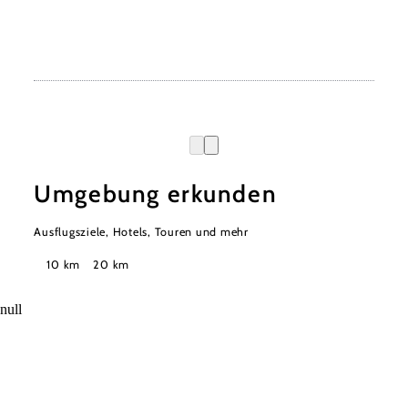
Umgebung erkunden
Ausflugsziele, Hotels, Touren und mehr
Suchradius
10 km
20 km
null